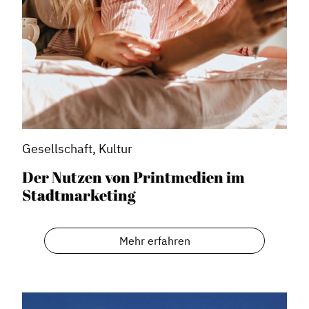
Stadtraumgestaltung
Projektmanagement
Contentmanagement
Datenmanagement
Serviceleistungen
Kooperationen
Gesellschaft, Kultur
Service
Der Nutzen von Printmedien im
Blog
Stadtmarketing
Podcast
News
Mehr erfahren
Informiert bleiben
Presse
Mosaik