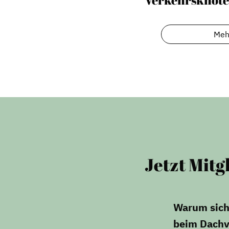
Mitglieder
Vorteile für Mitglieder
Meh
Veranstaltungen
Formate
Jetzt Mitg
Warum sich 
beim Dachv