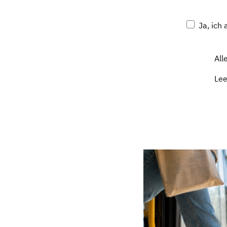
Ja, ich
All
Le