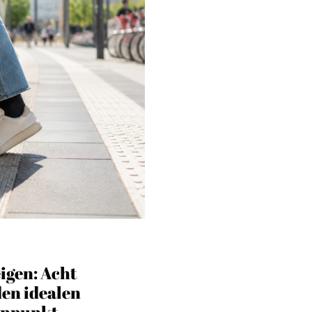
Stadtmarketing
igen: Acht
s
Handlungsräume
den idealen
enpunkt
Netzwerkmanagement