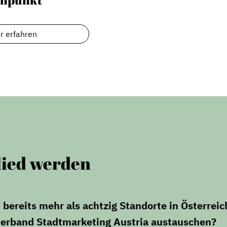
Stadtraumgestaltung
Projektmanagement
r erfahren
Contentmanagement
Datenmanagement
Serviceleistungen
Kooperationen
lied werden
bereits mehr als achtzig Standorte in Österreich
erband Stadtmarketing Austria austauschen?