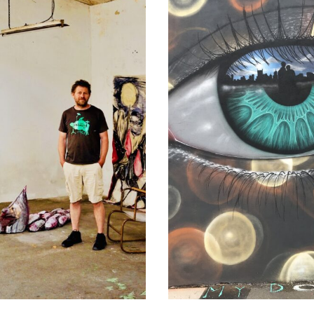
Projektmanagement
Contentmanagement
Datenmanagement
Serviceleistungen
Kooperationen