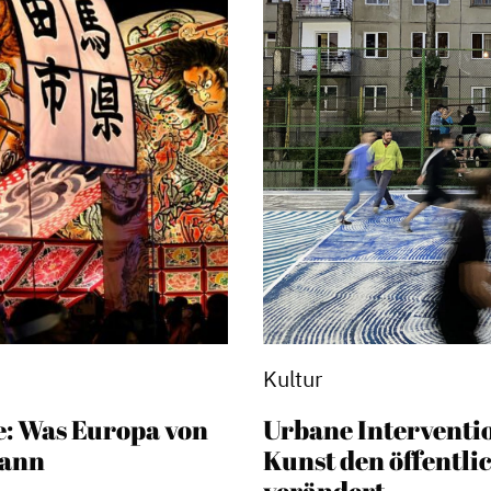
Kultur
e: Was Europa von
Urbane Interventi
kann
Kunst den öffentl
verändert