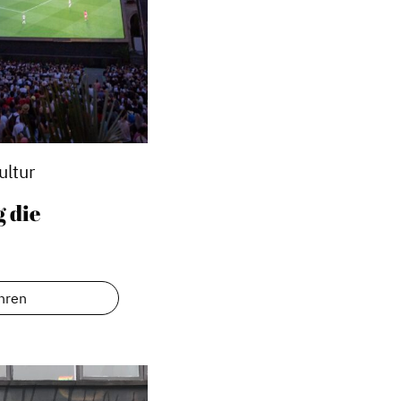
ultur
 die
Service
hren
Blog
Podcast
News