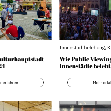
Innenstadtbelebung, K
Kulturhauptstadt
Wie Public Viewing
24
Innenstädte belebt
Stadtmarketing
r erfahren
Mehr erfa
s
Handlungsräume
Netzwerkmanagement
Stadtraumgestaltung