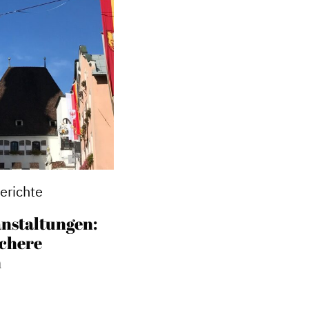
erichte
anstaltungen:
ichere
n