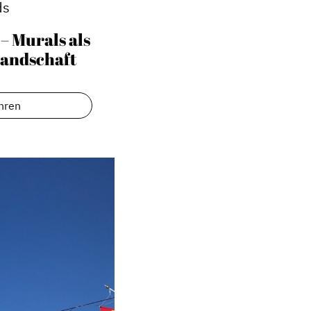
ds
 – Murals als
Landschaft
hren