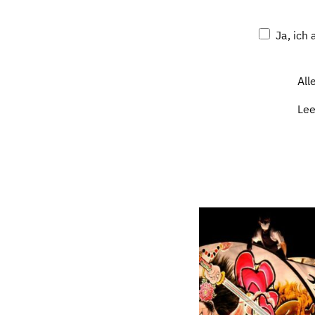
Ja, ich
All
Le