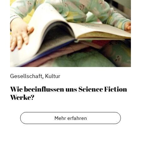
Netzwerkmanagement
Stadtraumgestaltung
Projektmanagement
Contentmanagement
Datenmanagement
Serviceleistungen
Kooperationen
Gesellschaft, Kultur
Service
Wie beeinflussen uns Science Fiction
Blog
Werke?
Podcast
News
Mehr erfahren
Informiert bleiben
Presse