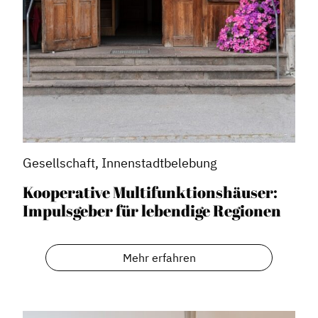
Vorteile für Mitglieder
Veranstaltungen
Formate
Stadtmarketing
Handlungsräume
Netzwerkmanagement
Gesellschaft, Innenstadtbelebung
Stadtraumgestaltung
Kooperative Multifunktionshäuser:
Projektmanagement
Impulsgeber für lebendige Regionen
Contentmanagement
Datenmanagement
Mehr erfahren
Serviceleistungen
Kooperationen