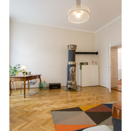
Service
Blog
Podcast
News
Informiert bleiben
Presse
Mosaik
Expertenwissen