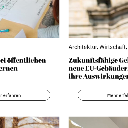
Architektur, Wirtschaf
ei öffentlichen
Zukunftsfähige Ge
ernen
neue EU-Gebäuderi
ihre Auswirkunge
Stadtmarketing
r erfahren
Mehr erfa
s
Handlungsräume
Netzwerkmanagement
Stadtraumgestaltung