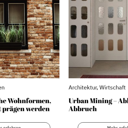
en
Architektur, Wirtschaft
sche Wohnformen,
Urban Mining – Abb
t prägen werden
Abbruch
r erfahren
Mehr erfa