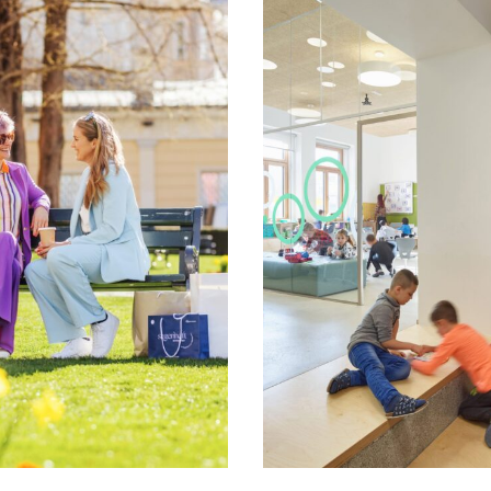
Projektmanagement
Contentmanagement
Datenmanagement
Serviceleistungen
Kooperationen