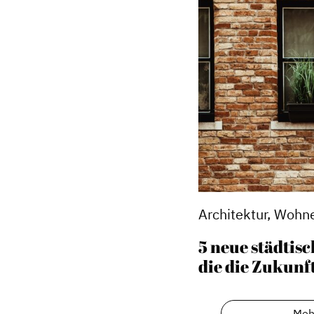
Architektur, Wohn
5 neue städti
die die Zukunf
Meh