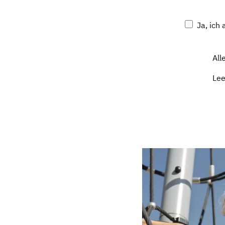
Ja, ich
All
Le