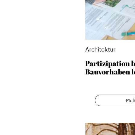
Architektur
Partizipation b
Bauvorhaben l
Dachverband
Meh
Geschichte des Dachverbande
Vorstand
Mitglieder