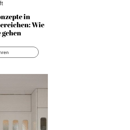
ft
nzepte in
Bereichen: Wie
 gehen
hren