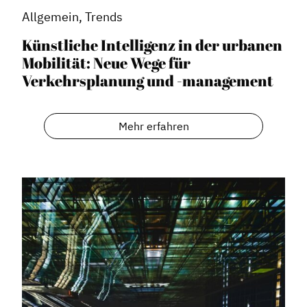
Service
Allgemein, Trends
Blog
Künstliche Intelligenz in der urbanen
Podcast
Mobilität: Neue Wege für
News
Verkehrsplanung und -management
Informiert bleiben
Presse
Mehr erfahren
Mosaik
Expertenwissen