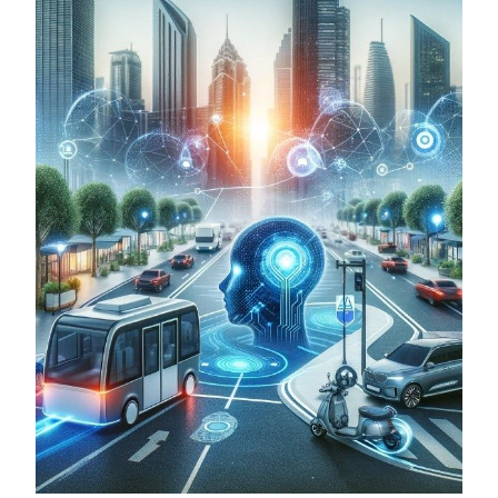
Mitglieder
Vorteile für Mitglieder
Veranstaltungen
Formate
Stadtmarketing
Handlungsräume
Netzwerkmanagement
Stadtraumgestaltung
Projektmanagement
Contentmanagement
Datenmanagement
Serviceleistungen
Kooperationen