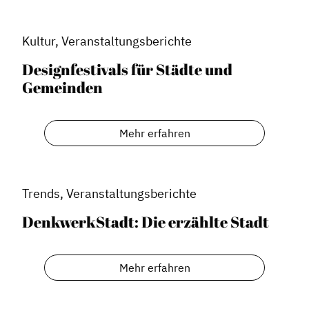
Veranstaltungen
Formate
Kultur, Veranstaltungsberichte
Stadtmarketing
Designfestivals für Städte und
Gemeinden
Handlungsräume
Netzwerkmanagement
Mehr erfahren
Stadtraumgestaltung
Projektmanagement
Contentmanagement
Trends, Veranstaltungsberichte
Datenmanagement
DenkwerkStadt: Die erzählte Stadt
Serviceleistungen
Kooperationen
Mehr erfahren
Service