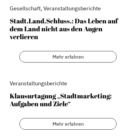
Blog
Gesellschaft, Veranstaltungsberichte
Podcast
Stadt.Land.Schluss.: Das Leben auf
News
dem Land nicht aus den Augen
Informiert bleiben
verlieren
Presse
Mosaik
Mehr erfahren
Expertenwissen
Veranstaltungsberichte
Klausurtagung „Stadtmarketing:
Aufgaben und Ziele“
Mehr erfahren