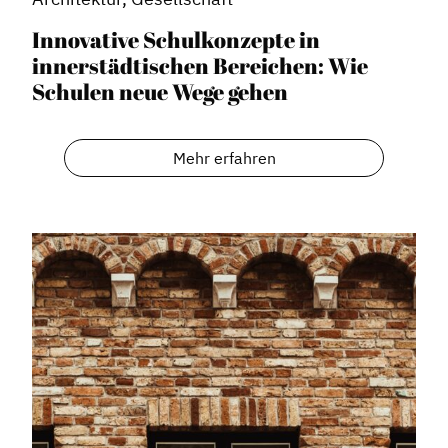
Innovative Schulkonzepte in
innerstädtischen Bereichen: Wie
Schulen neue Wege gehen
Dachverband
Geschichte des Dachverbandes
Mehr erfahren
Vorstand
Mitglieder
Vorteile für Mitglieder
Veranstaltungen
Formate
Stadtmarketing
Handlungsräume
Netzwerkmanagement