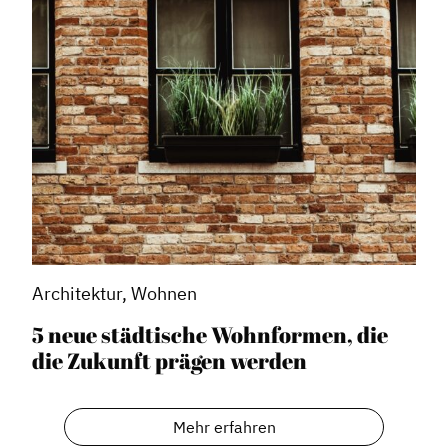
Stadtraumgestaltung
Projektmanagement
Contentmanagement
Datenmanagement
Serviceleistungen
Kooperationen
Service
Blog
Architektur, Wohnen
Podcast
5 neue städtische Wohnformen, die
News
die Zukunft prägen werden
Informiert bleiben
Presse
Mehr erfahren
Mosaik