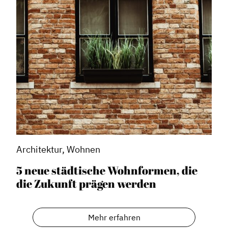
Stadtraumgestaltung
Projektmanagement
Contentmanagement
Datenmanagement
Serviceleistungen
Kooperationen
Service
Blog
Architektur, Wohnen
Podcast
5 neue städtische Wohnformen, die
News
die Zukunft prägen werden
Informiert bleiben
Presse
Mehr erfahren
Mosaik