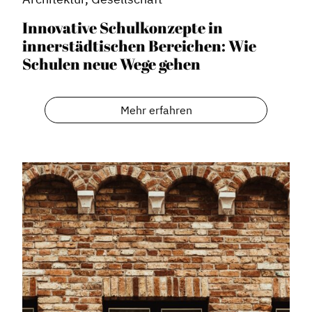
Innovative Schulkonzepte in
innerstädtischen Bereichen: Wie
Schulen neue Wege gehen
Dachverband
Geschichte des Dachverbandes
Mehr erfahren
Vorstand
Mitglieder
Vorteile für Mitglieder
Veranstaltungen
Formate
Stadtmarketing
Handlungsräume
Netzwerkmanagement