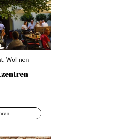
t, Wohnen
tzentren
Service
Blog
hren
Podcast
News