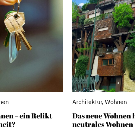
nen
Architektur, Wohnen
nen – ein Relikt
Das neue Wohnen 
heit?
neutrales Wohnen