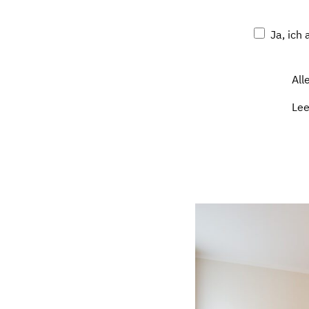
Ja, ich
All
Le