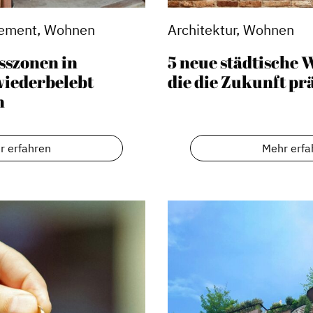
ement, Wohnen
Architektur, Wohnen
sszonen in
5 neue städtische
wiederbelebt
die die Zukunft p
n
r erfahren
Mehr erfa