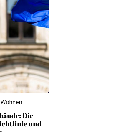
t, Wohnen
bäude: Die
chtlinie und
n