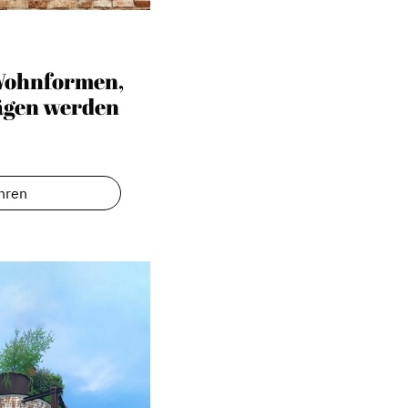
 Wohnformen,
rägen werden
hren