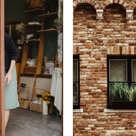
Projektmanagement
Contentmanagement
Datenmanagement
Serviceleistungen
Kooperationen