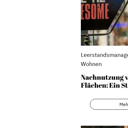
Leerstandsmanage
Wohnen
Nachnutzung v
Flächen: Ein S
Dachverband
Geschichte des Dachverbande
Meh
Vorstand
Mitglieder