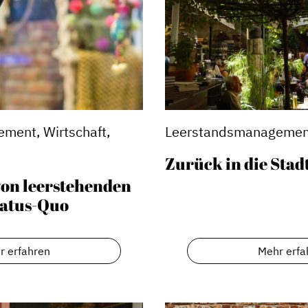
ment, Wirtschaft,
Leerstandsmanagemen
Zurück in die Stad
on leerstehenden
tatus-Quo
Stadtmarketing
s
Handlungsräume
r erfahren
Mehr erfa
Netzwerkmanagement
Stadtraumgestaltung