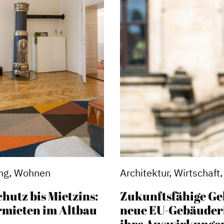
ng, Wohnen
Architektur, Wirtschaf
utz bis Mietzins:
Zukunftsfähige Ge
rmieten im Altbau
neue EU-Gebäuderi
ihre Auswirkunge