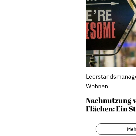
Dachverband
Leerstandsmanage
Wohnen
Geschichte des Dachverbande
Vorstand
Nachnutzung v
Flächen: Ein S
Mitglieder
Vorteile für Mitglieder
Veranstaltungen
Meh