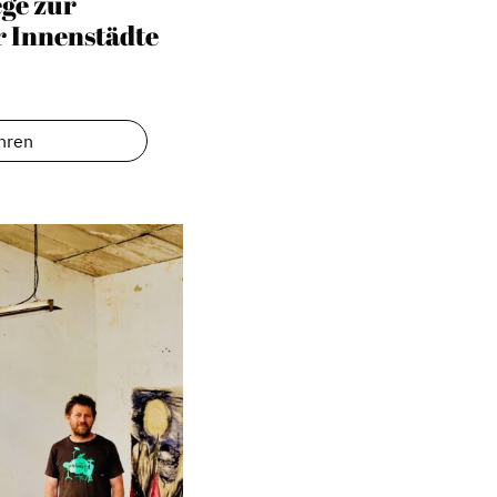
ge zur
r Innenstädte
hren