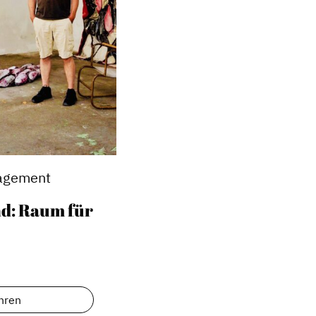
Service
nagement
Blog
nd: Raum für
Podcast
News
Informiert bleiben
Presse
hren