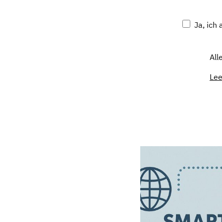
Ja, ich
All
Le