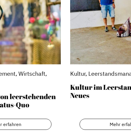
Stadtmarketing
ment, Wirtschaft,
Kultur, Leerstandsma
s
Handlungsräume
Kultur im Leersta
Neues
Netzwerkmanagement
on leerstehenden
tatus-Quo
Stadtraumgestaltung
Projektmanagement
Contentmanagement
r erfahren
Mehr erfa