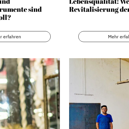
und
Lebensqualität: We
rumente sind
Revitalisierung de
oll?
r erfahren
Mehr erfa