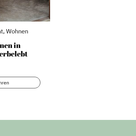
t, Wohnen
nen in
erbelebt
hren