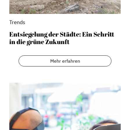
Trends
Entsiegelung der Städte: Ein Schritt
in die grüne Zukunft
Dachverband
Geschichte des Dachverbandes
Mehr erfahren
Vorstand
Mitglieder
Vorteile für Mitglieder
Veranstaltungen
Formate
Stadtmarketing