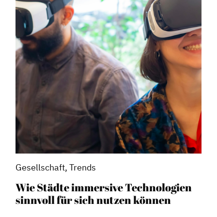
Handlungsräume
Netzwerkmanagement
Stadtraumgestaltung
Projektmanagement
Contentmanagement
Datenmanagement
Serviceleistungen
Kooperationen
Service
Blog
Gesellschaft, Trends
Podcast
Wie Städte immersive Technologien
News
sinnvoll für sich nutzen können
Informiert bleiben