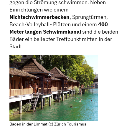
gegen die Strömung schwimmen. Neben
Einrichtungen wie einem
Dachverband
Nichtschwimmerbecken
, Sprungtürmen,
Beach-Volleyball- Plätzen und einem
400
Geschichte des Dachverbandes
Meter langen Schwimmkanal
sind die beiden
Vorstand
Bäder ein beliebter Treffpunkt mitten in der
Stadt.
Mitglieder
Vorteile für Mitglieder
Veranstaltungen
Formate
Stadtmarketing
Handlungsräume
Netzwerkmanagement
Stadtraumgestaltung
Baden in der Limmat (c) Zürich Tourismus
Projektmanagement