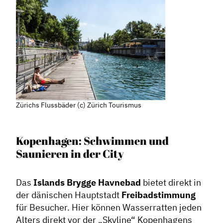
Contentmanagement
Datenmanagement
Serviceleistungen
Kooperationen
Service
Blog
Zürichs Flussbäder (c) Zürich Tourismus
Podcast
News
Kopenhagen: Schwimmen und
Saunieren in der City
Informiert bleiben
Presse
Das
Islands Brygge Havnebad
bietet direkt in
Mosaik
der dänischen Hauptstadt
Freibadstimmung
Expertenwissen
für Besucher. Hier können Wasserratten jeden
Alters direkt vor der „Skyline“ Kopenhagens