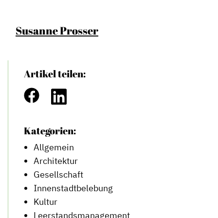
News
Susanne Prosser
Informiert bleiben
Presse
Mosaik
Artikel teilen:
Expertenwissen
Kategorien:
Allgemein
Architektur
Gesellschaft
Innenstadtbelebung
Kultur
Leerstandsmanagement