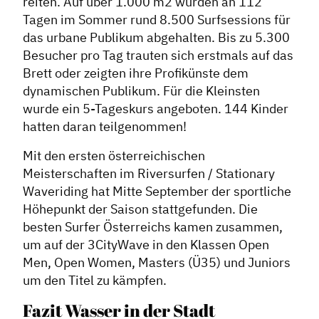
reiten. Auf über 1.000 m2 wurden an 112
Tagen im Sommer rund 8.500 Surfsessions für
das urbane Publikum abgehalten. Bis zu 5.300
Besucher pro Tag trauten sich erstmals auf das
Brett oder zeigten ihre Profikünste dem
dynamischen Publikum. Für die Kleinsten
wurde ein 5-Tageskurs angeboten. 144 Kinder
hatten daran teilgenommen!
Mit den ersten österreichischen
Meisterschaften im Riversurfen / Stationary
Dachverband
Waveriding hat Mitte September der sportliche
Höhepunkt der Saison stattgefunden. Die
Geschichte des Dachverbandes
besten Surfer Österreichs kamen zusammen,
Vorstand
um auf der 3CityWave in den Klassen Open
Mitglieder
Men, Open Women, Masters (Ü35) und Juniors
um den Titel zu kämpfen.
Vorteile für Mitglieder
Veranstaltungen
Fazit Wasser in der Stadt