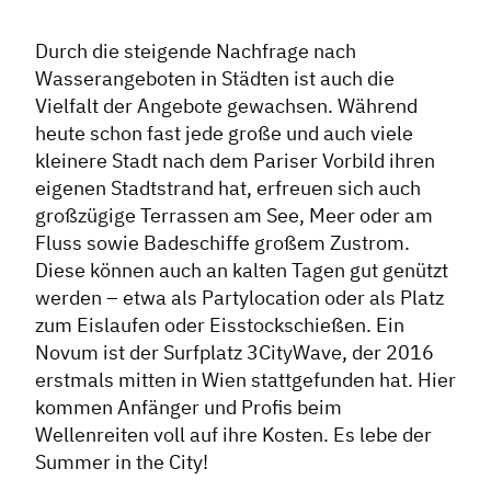
Formate
Durch die steigende Nachfrage nach
Stadtmarketing
Wasserangeboten in Städten ist auch die
Vielfalt der Angebote gewachsen. Während
Handlungsräume
heute schon fast jede große und auch viele
Netzwerkmanagement
kleinere Stadt nach dem Pariser Vorbild ihren
Stadtraumgestaltung
eigenen Stadtstrand hat, erfreuen sich auch
Projektmanagement
großzügige Terrassen am See, Meer oder am
Fluss sowie Badeschiffe großem Zustrom.
Contentmanagement
Diese können auch an kalten Tagen gut genützt
Datenmanagement
werden – etwa als Partylocation oder als Platz
Serviceleistungen
zum Eislaufen oder Eisstockschießen. Ein
Novum ist der Surfplatz 3CityWave, der 2016
Kooperationen
erstmals mitten in Wien stattgefunden hat. Hier
Service
kommen Anfänger und Profis beim
Wellenreiten voll auf ihre Kosten. Es lebe der
Blog
Summer in the City!
Podcast