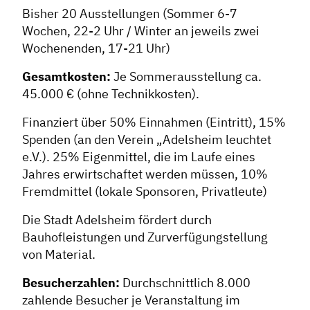
Netzwerkmanagement
Bisher 20 Ausstellungen (Sommer 6-7
Stadtraumgestaltung
Wochen, 22-2 Uhr / Winter an jeweils zwei
Projektmanagement
Wochenenden, 17-21 Uhr)
Contentmanagement
Gesamtkosten:
Je Sommerausstellung ca.
Datenmanagement
45.000 € (ohne Technikkosten).
Serviceleistungen
Finanziert über 50% Einnahmen (Eintritt), 15%
Kooperationen
Spenden (an den Verein „Adelsheim leuchtet
e.V.). 25% Eigenmittel, die im Laufe eines
Service
Jahres erwirtschaftet werden müssen, 10%
Fremdmittel (lokale Sponsoren, Privatleute)
Blog
Podcast
Die Stadt Adelsheim fördert durch
Bauhofleistungen und Zurverfügungstellung
News
von Material.
Informiert bleiben
Presse
Besucherzahlen:
Durchschnittlich 8.000
zahlende Besucher je Veranstaltung im
Mosaik