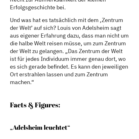
Erfolgsgeschichte bei.
Und was hat es tatsächlich mit dem ‚Zentrum
der Welt’ auf sich? Louis von Adelsheim sagt
aus eigener Erfahrung dazu, dass man nicht um
Dachverband
die halbe Welt reisen müsse, um zum Zentrum
der Welt zu gelangen. „Das Zentrum der Welt
Geschichte des Dachverbandes
ist für jedes Individuum immer genau dort, wo
Vorstand
es sich gerade befindet. Es kann den jeweiligen
Mitglieder
Ort erstrahlen lassen und zum Zentrum
Vorteile für Mitglieder
machen.“
Veranstaltungen
Formate
Facts & Figures:
Stadtmarketing
„Adelsheim leuchtet“
Handlungsräume