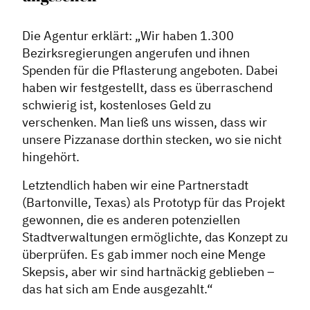
Contentmanagement
Die Agentur erklärt: „Wir haben 1.300
Datenmanagement
Bezirksregierungen angerufen und ihnen
Serviceleistungen
Spenden für die Pflasterung angeboten. Dabei
Kooperationen
haben wir festgestellt, dass es überraschend
schwierig ist, kostenloses Geld zu
Service
verschenken. Man ließ uns wissen, dass wir
unsere Pizzanase dorthin stecken, wo sie nicht
Blog
hingehört.
Podcast
Letztendlich haben wir eine Partnerstadt
News
(Bartonville, Texas) als Prototyp für das Projekt
Informiert bleiben
gewonnen, die es anderen potenziellen
Presse
Stadtverwaltungen ermöglichte, das Konzept zu
überprüfen. Es gab immer noch eine Menge
Mosaik
Skepsis, aber wir sind hartnäckig geblieben –
Expertenwissen
das hat sich am Ende ausgezahlt.“