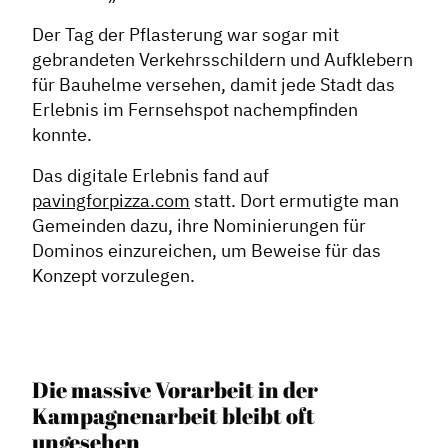
Der Tag der Pflasterung war sogar mit
Dachverband
gebrandeten Verkehrsschildern und Aufklebern
für Bauhelme versehen, damit jede Stadt das
Geschichte des Dachverbandes
Erlebnis im Fernsehspot nachempfinden
Vorstand
konnte.
Mitglieder
Das digitale Erlebnis fand auf
Vorteile für Mitglieder
pavingforpizza.com
statt. Dort ermutigte man
Gemeinden dazu, ihre Nominierungen für
Veranstaltungen
Dominos einzureichen, um Beweise für das
Formate
Konzept vorzulegen.
Stadtmarketing
Handlungsräume
Netzwerkmanagement
Die massive Vorarbeit in der
Stadtraumgestaltung
Kampagnenarbeit bleibt oft
ungesehen
Projektmanagement