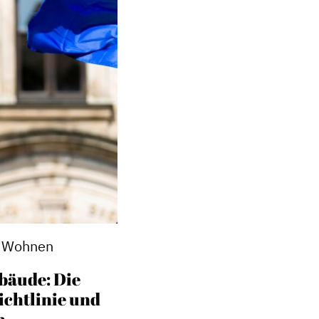
t, Wohnen
bäude: Die
chtlinie und
n