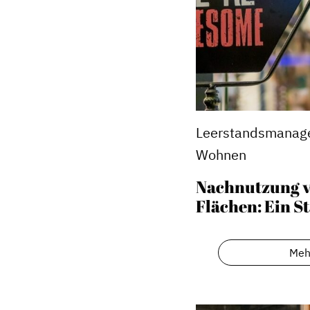
Leerstandsmanage
Wohnen
Nachnutzung v
Flächen: Ein S
Dachverband
Geschichte des Dachverbande
Meh
Vorstand
Mitglieder