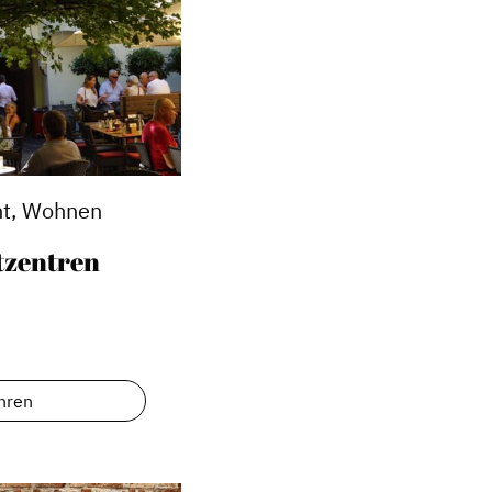
t, Wohnen
tzentren
Service
Blog
hren
Podcast
News