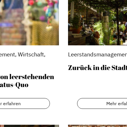
ment, Wirtschaft,
Leerstandsmanagemen
Zurück in die Stad
on leerstehenden
tatus-Quo
Stadtmarketing
s
Handlungsräume
r erfahren
Mehr erfa
Netzwerkmanagement
Stadtraumgestaltung