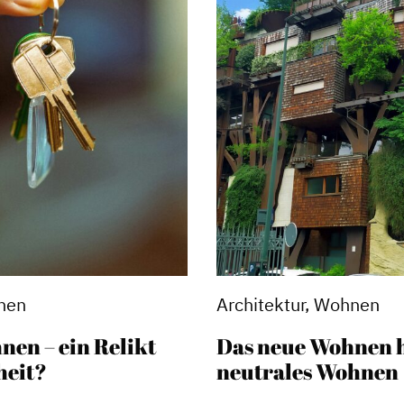
nen
Architektur, Wohnen
nen – ein Relikt
Das neue Wohnen 
heit?
neutrales Wohnen