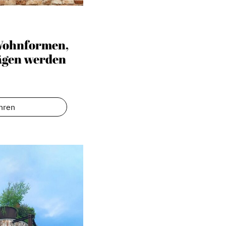
 Wohnformen,
rägen werden
hren