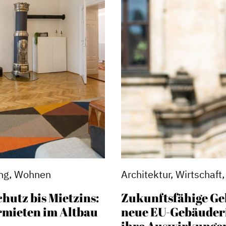
ng, Wohnen
Architektur, Wirtschaf
utz bis Mietzins:
Zukunftsfähige Ge
rmieten im Altbau
neue EU-Gebäuderi
ihre Auswirkunge