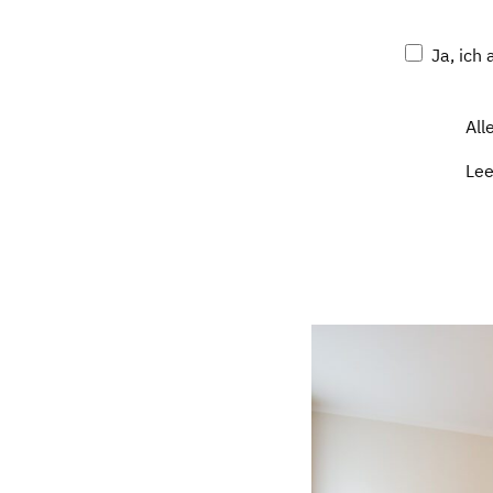
Ja, ich
All
Le