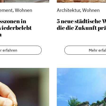
ement, Wohnen
Architektur, Wohnen
sszonen in
5 neue städtische
wiederbelebt
die die Zukunft p
n
r erfahren
Mehr erfa