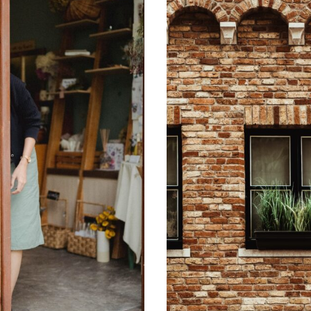
Projektmanagement
Contentmanagement
Datenmanagement
Serviceleistungen
Kooperationen