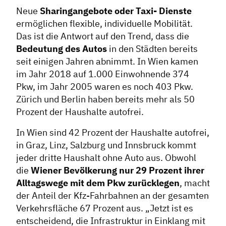
Neue
Sharingangebote oder Taxi- Dienste
ermöglichen flexible, individuelle Mobilität.
Dachverband
Das ist die Antwort auf den Trend, dass die
Bedeutung des Autos
in den Städten bereits
Geschichte des Dachverbandes
seit einigen Jahren abnimmt. In Wien kamen
Vorstand
im Jahr 2018 auf 1.000 Einwohnende 374
Mitglieder
Pkw, im Jahr 2005 waren es noch 403 Pkw.
Vorteile für Mitglieder
Zürich und Berlin haben bereits mehr als 50
Prozent der Haushalte autofrei.
Veranstaltungen
Formate
In Wien sind 42 Prozent der Haushalte autofrei,
in Graz, Linz, Salzburg und Innsbruck kommt
Stadtmarketing
jeder dritte Haushalt ohne Auto aus. Obwohl
die
Wiener Bevölkerung nur 29 Prozent ihrer
Handlungsräume
Alltagswege mit dem Pkw zurücklegen
, macht
Netzwerkmanagement
der Anteil der Kfz-Fahrbahnen an der gesamten
Stadtraumgestaltung
Verkehrsfläche 67 Prozent aus. „Jetzt ist es
entscheidend, die Infrastruktur in Einklang mit
Projektmanagement