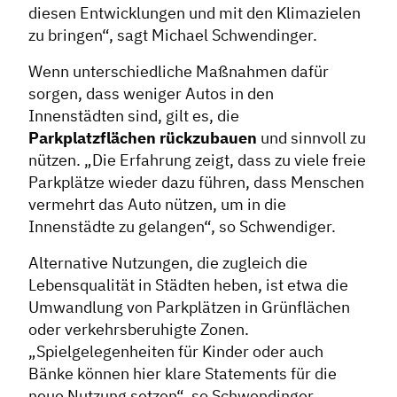
diesen Entwicklungen und mit den Klimazielen
Contentmanagement
zu bringen“, sagt Michael Schwendinger.
Datenmanagement
Wenn unterschiedliche Maßnahmen dafür
Serviceleistungen
sorgen, dass weniger Autos in den
Kooperationen
Innenstädten sind, gilt es, die
Parkplatzflächen rückzubauen
und sinnvoll zu
Service
nützen. „Die Erfahrung zeigt, dass zu viele freie
Parkplätze wieder dazu führen, dass Menschen
Blog
vermehrt das Auto nützen, um in die
Podcast
Innenstädte zu gelangen“, so Schwendiger.
News
Alternative Nutzungen, die zugleich die
Informiert bleiben
Lebensqualität in Städten heben, ist etwa die
Presse
Umwandlung von Parkplätzen in Grünflächen
Mosaik
oder verkehrsberuhigte Zonen.
„Spielgelegenheiten für Kinder oder auch
Expertenwissen
Bänke können hier klare Statements für die
neue Nutzung setzen“, so Schwendinger.