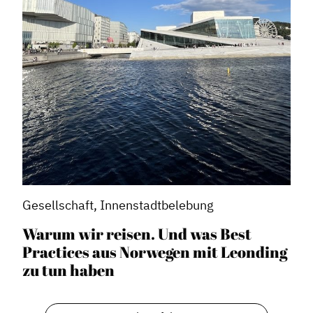
Netzwerkmanagement
Stadtraumgestaltung
Projektmanagement
Contentmanagement
Datenmanagement
Serviceleistungen
Kooperationen
Service
Gesellschaft, Innenstadtbelebung
Blog
Warum wir reisen. Und was Best
Podcast
Practices aus Norwegen mit Leonding
News
zu tun haben
Informiert bleiben
Presse