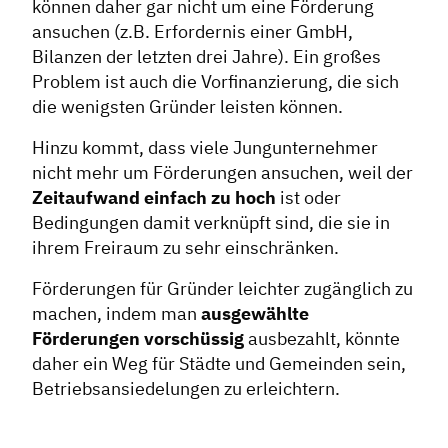
können daher gar nicht um eine Förderung
Contentmanagement
ansuchen (z.B. Erfordernis einer GmbH,
Bilanzen der letzten drei Jahre). Ein großes
Datenmanagement
Problem ist auch die Vorfinanzierung, die sich
Serviceleistungen
die wenigsten Gründer leisten können.
Kooperationen
Hinzu kommt, dass viele Jungunternehmer
Service
nicht mehr um Förderungen ansuchen, weil der
Zeitaufwand einfach zu hoch
ist oder
Blog
Bedingungen damit verknüpft sind, die sie in
Podcast
ihrem Freiraum zu sehr einschränken.
News
Förderungen für Gründer leichter zugänglich zu
Informiert bleiben
machen, indem man
ausgewählte
Presse
Förderungen vorschüssig
ausbezahlt, könnte
daher ein Weg für Städte und Gemeinden sein,
Mosaik
Betriebsansiedelungen zu erleichtern.
Expertenwissen