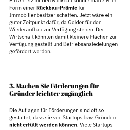
Ein Anreiz für den Rückbau könnte man z.B. in
Form einer
Rückbau-Prämie
für
Immobilienbesitzer schaffen. Jetzt wäre ein
Dachverband
guter Zeitpunkt dafür, da Gelder für den
Geschichte des Dachverbandes
Wiederaufbau zur Verfügung stehen. Der
Wirtschaft könnten damit kleinere Flächen zur
Vorstand
Verfügung gestellt und Betriebsansiedelungen
Mitglieder
gefördert werden.
Vorteile für Mitglieder
Veranstaltungen
Formate
3. Machen Sie Förderungen für
Stadtmarketing
Gründer leichter zugänglich
Handlungsräume
Netzwerkmanagement
Die Auflagen für Förderungen sind oft so
gestaltet, dass sie von Startups bzw. Gründern
Stadtraumgestaltung
nicht erfüllt werden können
. Viele Startups
Projektmanagement