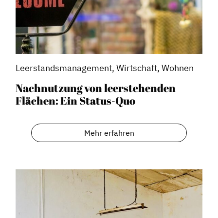
Dachverband
Leerstandsmanagement, Wirtschaft, Wohnen
Geschichte des Dachverbandes
Nachnutzung von leerstehenden
Vorstand
Flächen: Ein Status-Quo
Mitglieder
Vorteile für Mitglieder
Mehr erfahren
Veranstaltungen
Formate
Stadtmarketing
Handlungsräume
Netzwerkmanagement