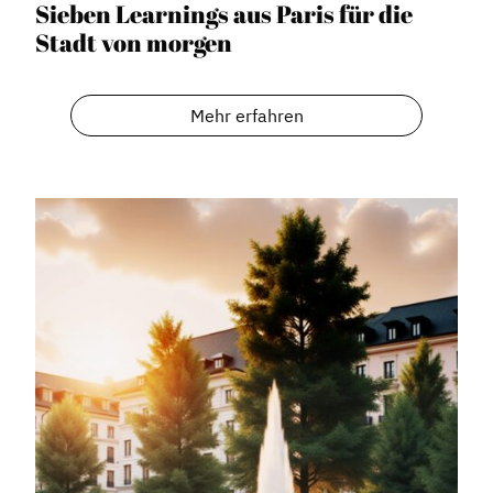
Sieben Learnings aus Paris für die
Geschichte des Dachverbandes
Stadt von morgen
Vorstand
Mitglieder
Mehr erfahren
Vorteile für Mitglieder
Veranstaltungen
Formate
Stadtmarketing
Handlungsräume
Netzwerkmanagement
Stadtraumgestaltung
Projektmanagement
Contentmanagement
Datenmanagement