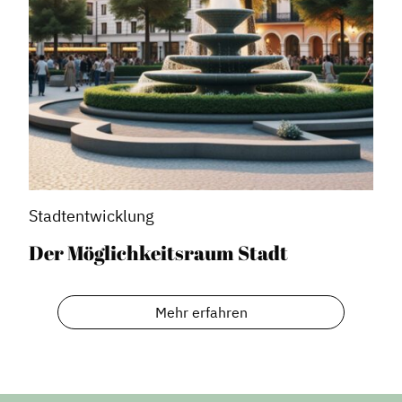
Serviceleistungen
Kooperationen
Service
Blog
Podcast
News
Informiert bleiben
Stadtentwicklung
Presse
Der Möglichkeitsraum Stadt
Mosaik
Expertenwissen
Mehr erfahren