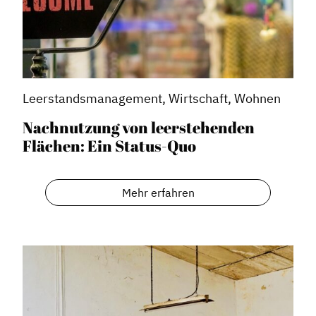
Dachverband
Leerstandsmanagement, Wirtschaft, Wohnen
Geschichte des Dachverbandes
Nachnutzung von leerstehenden
Vorstand
Flächen: Ein Status-Quo
Mitglieder
Vorteile für Mitglieder
Mehr erfahren
Veranstaltungen
Formate
Stadtmarketing
Handlungsräume
Netzwerkmanagement