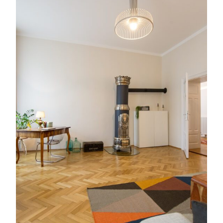
Service
Blog
Podcast
News
Informiert bleiben
Presse
Mosaik
Expertenwissen