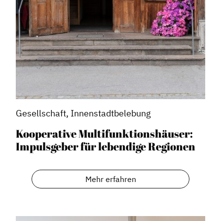
Vorteile für Mitglieder
Veranstaltungen
Formate
Stadtmarketing
Handlungsräume
Netzwerkmanagement
Gesellschaft, Innenstadtbelebung
Stadtraumgestaltung
Kooperative Multifunktionshäuser:
Projektmanagement
Impulsgeber für lebendige Regionen
Contentmanagement
Datenmanagement
Mehr erfahren
Serviceleistungen
Kooperationen