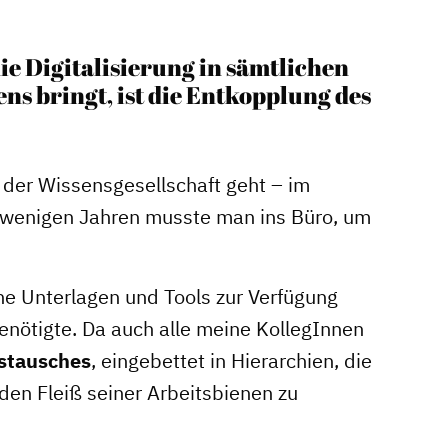
ie Digitalisierung in sämtlichen
ns bringt, ist die Entkopplung des
der Wissensgesellschaft geht – im
r wenigen Jahren musste man ins Büro, um
ne Unterlagen und Tools zur Verfügung
Stadtmarketing
enötigte. Da auch alle meine KollegInnen
stausches
, eingebettet in Hierarchien, die
s
Handlungsräume
 den Fleiß seiner Arbeitsbienen zu
Netzwerkmanagement
Stadtraumgestaltung