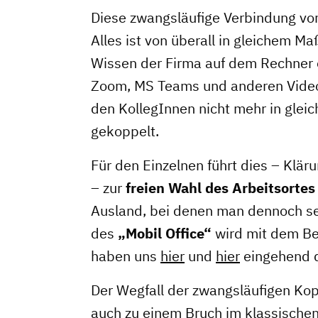
Vorteile für Mitglieder
Diese zwangsläufige Verbindung von O
Veranstaltungen
Alles ist von überall in gleichem M
Formate
Wissen der Firma auf dem Rechner o
Zoom, MS Teams und anderen Videok
den KollegInnen nicht mehr in gle
gekoppelt.
Für den Einzelnen führt dies – Klä
– zur
freien Wahl des Arbeitsortes
Ausland, bei denen man dennoch se
des
„Mobil Office“
wird mit dem Beg
haben uns
hier
und
hier
eingehend d
Der Wegfall der zwangsläufigen Kopp
auch zu einem Bruch im klassischen