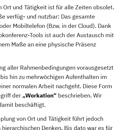
Projektmanagement
rt und Tätigkeit ist für alle Zeiten obsolet.
Contentmanagement
aße verfüg- und nutzbar: Das gesamte
Datenmanagement
der Mobiltelefon (Bzw. in der Cloud). Dank
Serviceleistungen
onferenz-Tools ist auch der Austausch mit
Kooperationen
ichem Maße an eine physische Präsenz
rung aller Rahmenbedingungen vorausgesetzt
bis hin zu mehrwöchigen Aufenthalten im
iner normalen Arbeit nachgeht. Diese Form
riff der
„Workation“
beschrieben. Wir
amit beschäftigt.
lung von Ort und Tätigkeit führt jedoch
 hierarchischen Denken. Bis dato war es für