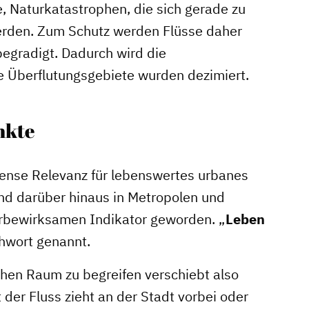
Naturkatastrophen, die sich gerade zu
erden. Zum Schutz werden Flüsse daher
 begradigt. Dadurch wird die
e Überflutungsgebiete wurden dezimiert.
nkte
mense Relevanz für lebenswertes urbanes
ind darüber hinaus in Metropolen und
Stadtmarketing
rbewirksamen Indikator geworden. „
Leben
chwort genannt.
s
Handlungsräume
ichen Raum zu begreifen verschiebt also
Netzwerkmanagement
der Fluss zieht an der Stadt vorbei oder
Stadtraumgestaltung