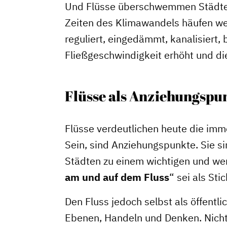
Und Flüsse überschwemmen Städte, 
Zeiten des Klimawandels häufen w
reguliert, eingedämmt, kanalisiert,
Fließgeschwindigkeit erhöht und di
Flüsse als Anziehungspu
Flüsse verdeutlichen heute die im
Sein, sind Anziehungspunkte. Sie s
Dachverband
Städten zu einem wichtigen und we
am und
auf
dem
Fluss
“ sei als Sti
Geschichte des Dachverbande
Den Fluss jedoch selbst als öffentl
Vorstand
Ebenen, Handeln und Denken. Nicht 
Mitglieder