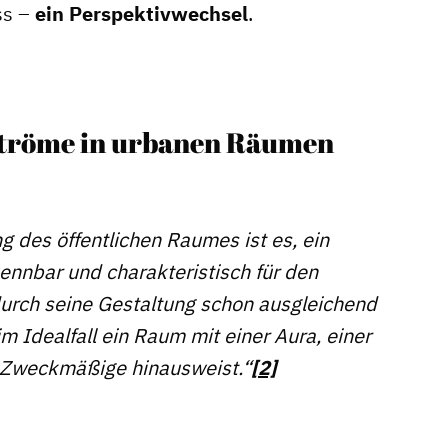
ss –
ein Perspektivwechsel
.
Projektmanagement
Contentmanagement
Datenmanagement
Serviceleistungen
Ströme in urbanen Räumen
Kooperationen
g des öffentlichen Raumes ist es, ein
ennbar und charakteristisch für den
durch seine Gestaltung schon ausgleichend
im Idealfall ein Raum mit einer Aura, einer
n Zweckmäßige hinausweist.“
[2]