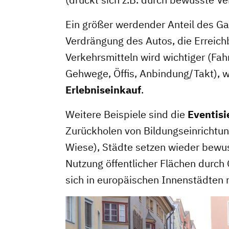
Ein größer werdender Anteil des G
Verdrängung des Autos, die Erreich
Verkehrsmitteln wird wichtiger (Fah
Gehwege, Öffis, Anbindung/Takt), 
Erlebniseinkauf
.
Weitere Beispiele sind die
Eventisi
Zurückholen von Bildungseinrichtu
Wiese), Städte setzen wieder bewus
Dachverband
Nutzung öffentlicher Flächen durch
sich in europäischen Innenstädten 
Geschichte des Dachverbande
Vorstand
Mitglieder