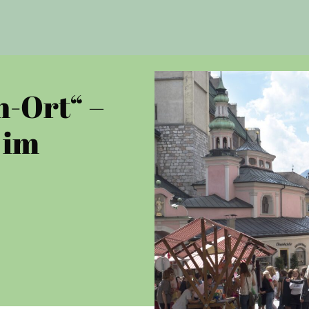
n-Ort“ –
 im