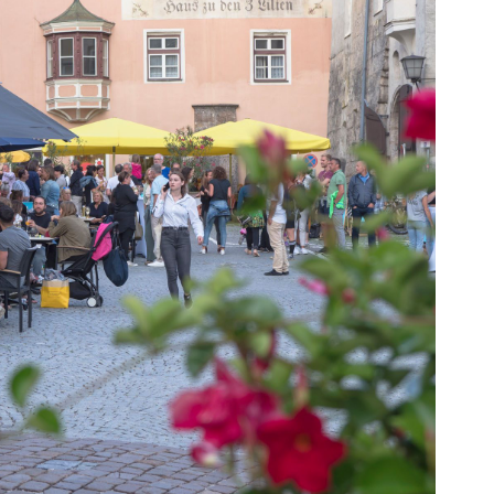
Projektmanagement
Contentmanagement
Datenmanagement
Serviceleistungen
Kooperationen