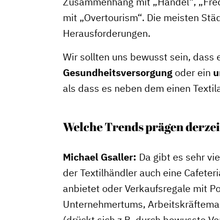
Zusammenhang mit „Handel“, „Fre
mit „Overtourism“. Die meisten Stä
Herausforderungen.
Wir sollten uns bewusst sein, dass e
Gesundheitsversorgung
oder ein
u
als dass es neben dem einen Textila
Welche Trends prägen derzei
Michael Gsaller:
Da gibt es sehr vi
der Textilhändler auch eine Cafeter
anbietet oder Verkaufsregale mit P
Unternehmertums, Arbeitskräfteman
(drückt sich z.B. durch bewusste V