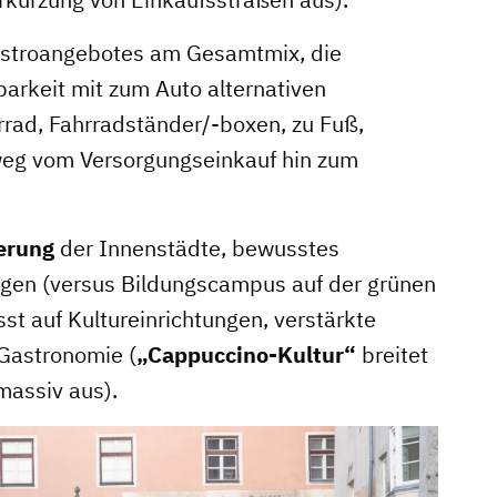
astroangebotes am Gesamtmix, die
barkeit mit zum Auto alternativen
rrad, Fahrradständer/-boxen, zu Fuß,
weg vom Versorgungseinkauf hin zum
erung
der Innenstädte, bewusstes
ngen (versus Bildungscampus auf der grünen
st auf Kultureinrichtungen, verstärkte
Stadtmarketing
 Gastronomie (
„Cappuccino-Kultur“
breitet
massiv aus).
s
Handlungsräume
Netzwerkmanagement
Stadtraumgestaltung