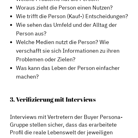
Woraus zieht die Person einen Nutzen?
Contentmanagement
Wie trifft die Person (Kauf-) Entscheidungen?
Datenmanagement
Wie sehen das Umfeld und der Alltag der
Serviceleistungen
Person aus?
Kooperationen
Welche Medien nutzt die Person? Wie
verschafft sie sich Informationen zu ihren
Service
Problemen oder Zielen?
Blog
Was kann das Leben der Person einfacher
Podcast
machen?
News
Informiert bleiben
3. Verifizierung mit Interviews
Presse
Mosaik
Interviews mit Vertretern der Buyer Persona-
Expertenwissen
Gruppe stellen sicher, dass das erarbeitete
Profil die reale Lebenswelt der jeweiligen