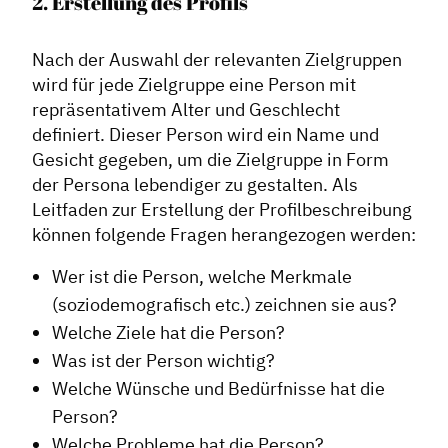
2. Erstellung des Profils
Dachverband
Nach der Auswahl der relevanten Zielgruppen
wird für jede Zielgruppe eine Person mit
Geschichte des Dachverbandes
repräsentativem Alter und Geschlecht
Vorstand
definiert. Dieser Person wird ein Name und
Gesicht gegeben, um die Zielgruppe in Form
Mitglieder
der Persona lebendiger zu gestalten. Als
Vorteile für Mitglieder
Leitfaden zur Erstellung der Profilbeschreibung
Veranstaltungen
können folgende Fragen herangezogen werden:
Formate
Wer ist die Person, welche Merkmale
Stadtmarketing
(soziodemografisch etc.) zeichnen sie aus?
Welche Ziele hat die Person?
Handlungsräume
Was ist der Person wichtig?
Netzwerkmanagement
Welche Wünsche und Bedürfnisse hat die
Stadtraumgestaltung
Person?
Projektmanagement
Welche Probleme hat die Person?