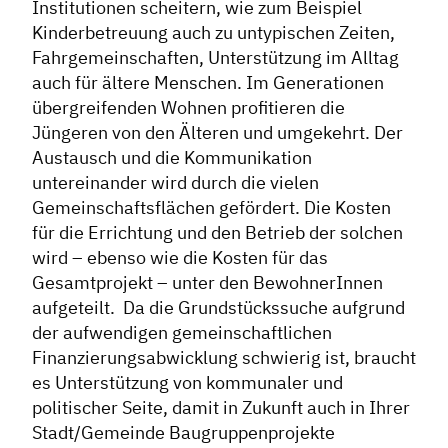
Formate
Institutionen scheitern, wie zum Beispiel
Kinderbetreuung auch zu untypischen Zeiten,
Stadtmarketing
Fahrgemeinschaften, Unterstützung im Alltag
auch für ältere Menschen. Im Generationen
Handlungsräume
übergreifenden Wohnen profitieren die
Netzwerkmanagement
Jüngeren von den Älteren und umgekehrt. Der
Stadtraumgestaltung
Austausch und die Kommunikation
untereinander wird durch die vielen
Projektmanagement
Gemeinschaftsflächen gefördert. Die Kosten
Contentmanagement
für die Errichtung und den Betrieb der solchen
Datenmanagement
wird – ebenso wie die Kosten für das
Gesamtprojekt – unter den BewohnerInnen
Serviceleistungen
aufgeteilt. Da die Grundstückssuche aufgrund
Kooperationen
der aufwendigen gemeinschaftlichen
Finanzierungsabwicklung schwierig ist, braucht
Service
es Unterstützung von kommunaler und
Blog
politischer Seite, damit in Zukunft auch in Ihrer
Stadt/Gemeinde Baugruppenprojekte
Podcast