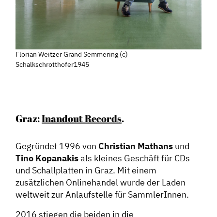
Dachverband
Geschichte des Dachverbandes
Florian Weitzer Grand Semmering (c)
Vorstand
Schalkschrotthofer1945
Mitglieder
Vorteile für Mitglieder
Veranstaltungen
Graz:
Inandout Records
.
Formate
Gegründet 1996 von
Christian Mathans
und
Stadtmarketing
Tino Kopanakis
als kleines Geschäft für CDs
Handlungsräume
und Schallplatten in Graz. Mit einem
zusätzlichen Onlinehandel wurde der Laden
Netzwerkmanagement
weltweit zur Anlaufstelle für SammlerInnen.
Stadtraumgestaltung
Projektmanagement
2016 stiegen die beiden in die