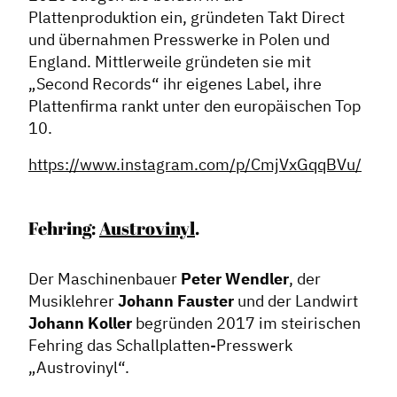
Plattenproduktion ein, gründeten Takt Direct
Contentmanagement
und übernahmen Presswerke in Polen und
Datenmanagement
England. Mittlerweile gründeten sie mit
Serviceleistungen
„Second Records“ ihr eigenes Label, ihre
Plattenfirma rankt unter den europäischen Top
Kooperationen
10.
Service
https://www.instagram.com/p/CmjVxGqqBVu/
Blog
Podcast
Fehring:
Austrovinyl
.
News
Informiert bleiben
Der Maschinenbauer
Peter Wendler
, der
Presse
Musiklehrer
Johann Fauster
und der Landwirt
Johann Koller
begründen 2017 im steirischen
Mosaik
Fehring das Schallplatten-Presswerk
Expertenwissen
„Austrovinyl“.