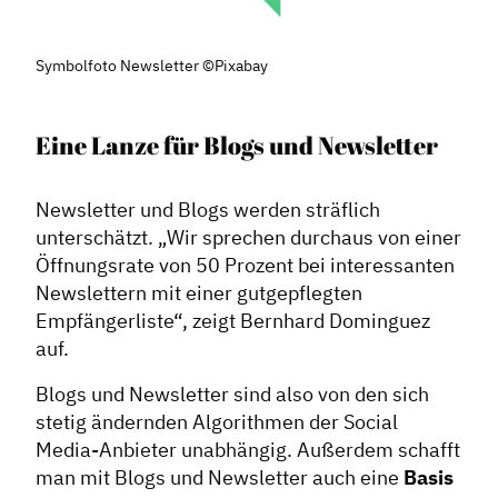
Symbolfoto Newsletter ©Pixabay
Eine Lanze für Blogs und Newsletter
Newsletter und Blogs werden sträflich
Dachverband
unterschätzt. „Wir sprechen durchaus von einer
Geschichte des Dachverbandes
Öffnungsrate von 50 Prozent bei interessanten
Newslettern mit einer gutgepflegten
Vorstand
Empfängerliste“, zeigt Bernhard Dominguez
Mitglieder
auf.
Vorteile für Mitglieder
Blogs und Newsletter sind also von den sich
Veranstaltungen
stetig ändernden Algorithmen der Social
Formate
Media-Anbieter unabhängig. Außerdem schafft
man mit Blogs und Newsletter auch eine
Basis
Stadtmarketing