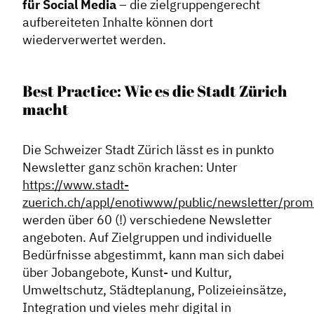
für Social Media
– die zielgruppengerecht
aufbereiteten Inhalte können dort
Handlungsräume
wiederverwertet werden.
Netzwerkmanagement
Stadtraumgestaltung
Best Practice: Wie es die Stadt Zürich
Projektmanagement
macht
Contentmanagement
Datenmanagement
Die Schweizer Stadt Zürich lässt es in punkto
Serviceleistungen
Newsletter ganz schön krachen: Unter
Kooperationen
https://www.stadt-
zuerich.ch/appl/enotiwww/public/newsletter/prom
Service
werden über 60 (!) verschiedene Newsletter
angeboten. Auf Zielgruppen und individuelle
Blog
Bedürfnisse abgestimmt, kann man sich dabei
Podcast
über Jobangebote, Kunst- und Kultur,
Umweltschutz, Städteplanung, Polizeieinsätze,
News
Integration und vieles mehr digital in