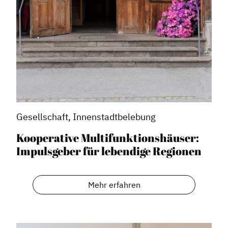
Vorteile für Mitglieder
Veranstaltungen
Formate
Stadtmarketing
Handlungsräume
Netzwerkmanagement
Gesellschaft, Innenstadtbelebung
Stadtraumgestaltung
Kooperative Multifunktionshäuser:
Projektmanagement
Impulsgeber für lebendige Regionen
Contentmanagement
Datenmanagement
Mehr erfahren
Serviceleistungen
Kooperationen