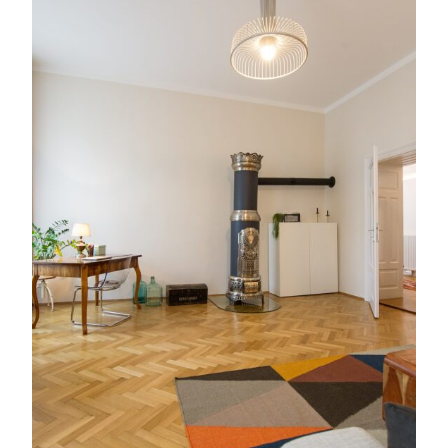
Service
Blog
Podcast
News
Informiert bleiben
Presse
Mosaik
Expertenwissen