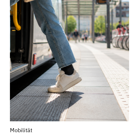
Dachverband
Geschichte des Dachverbandes
Vorstand
Mitglieder
Vorteile für Mitglieder
Veranstaltungen
Formate
Stadtmarketing
Handlungsräume
Mobilität
Netzwerkmanagement