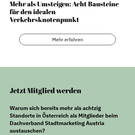
Stadtraumgestaltung
Mehr als Umsteigen: Acht Bausteine
für den idealen
Projektmanagement
Verkehrsknotenpunkt
Contentmanagement
Datenmanagement
Mehr erfahren
Serviceleistungen
Kooperationen
Service
Blog
Podcast
Jetzt Mitglied werden
News
Informiert bleiben
Warum sich bereits mehr als achtzig
Standorte in Österreich als Mitglieder beim
Presse
Dachverband Stadtmarketing Austria
Mosaik
austauschen?