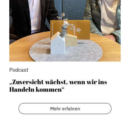
Mitglieder
Vorteile für Mitglieder
Veranstaltungen
Formate
Stadtmarketing
Handlungsräume
Netzwerkmanagement
Podcast
Stadtraumgestaltung
„Zuversicht wächst, wenn wir ins
Projektmanagement
Handeln kommen“
Contentmanagement
Datenmanagement
Mehr erfahren
Serviceleistungen
Kooperationen