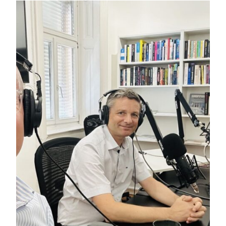
Service
Blog
Podcast
News
Informiert bleiben
Presse
Mosaik
Expertenwissen