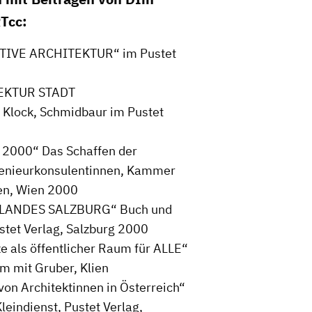
Tcc:
IATIVE ARCHITEKTUR“ im Pustet
TEKTUR STADT
Service
Klock, Schmidbaur im Pustet
Blog
2000“ Das Schaffen der
Podcast
ngenieurkonsulentinnen, Kammer
News
ten, Wien 2000
Informiert bleiben
LANDES SALZBURG“ Buch und
tet Verlag, Salzburg 2000
Presse
e als öffentlicher Raum für ALLE“
Mosaik
m mit Gruber, Klien
Expertenwissen
 Architektinnen in Österreich“
eindienst, Pustet Verlag,