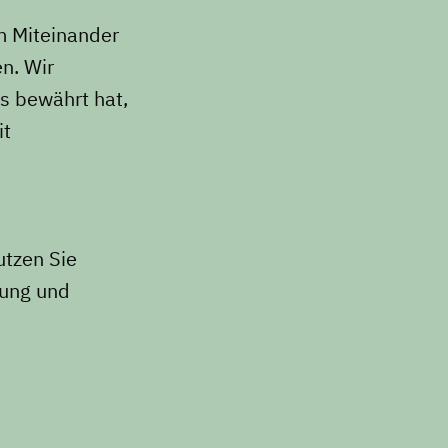
m Miteinander
n. Wir
is bewährt hat,
it
utzen Sie
lung und