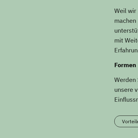
Weil wir
machen S
unterstü
mit Weit
Erfahrun
Formen 
Werden S
unsere v
Einflus
Vorteil