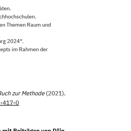
äten.
achhochschulen.
 den Themen Raum und
urg 2024“.
zepts im Rahmen der
Buch zur Methode
(2021).
5-417-0
 mit Beiträgen von DIin