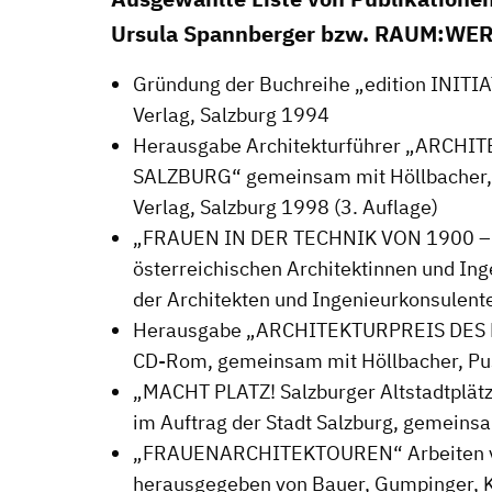
Ursula Spannberger bzw. RAUM:WER
Gründung der Buchreihe „edition INIT
Verlag, Salzburg 1994
Herausgabe Architekturführer „ARCHI
Stadtmarketing
SALZBURG“ gemeinsam mit Höllbacher, 
Verlag, Salzburg 1998 (3. Auflage)
s
Handlungsräume
„FRAUEN IN DER TECHNIK VON 1900 – 
Netzwerkmanagement
österreichischen Architektinnen und I
Stadtraumgestaltung
der Architekten und Ingenieurkonsulen
Projektmanagement
Herausgabe „ARCHITEKTURPREIS DES 
CD-Rom, gemeinsam mit Höllbacher, Pus
Contentmanagement
„MACHT PLATZ! Salzburger Altstadtplätz
Datenmanagement
im Auftrag der Stadt Salzburg, gemeinsa
Serviceleistungen
„FRAUENARCHITEKTOUREN“ Arbeiten von
Kooperationen
herausgegeben von Bauer, Gumpinger, Kl