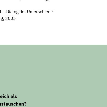
 Dialog der Unterschiede“.
rg, 2005
eich als
ustauschen?