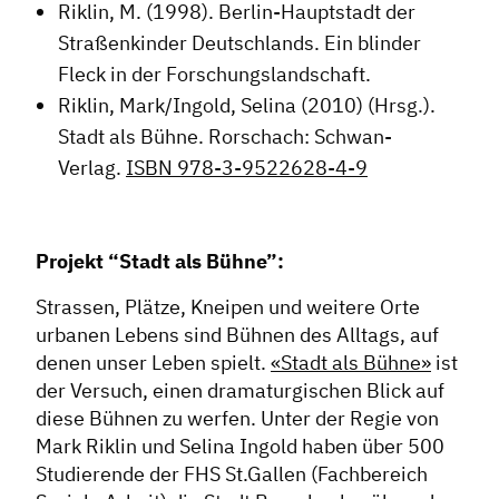
Riklin, M. (1998). Berlin-Hauptstadt der
Vorstand
Straßenkinder Deutschlands. Ein blinder
Mitglieder
Fleck in der Forschungslandschaft.
Vorteile für Mitglieder
Riklin, Mark/Ingold, Selina (2010) (Hrsg.).
Veranstaltungen
Stadt als Bühne. Rorschach: Schwan-
Formate
Verlag.
ISBN 978-3-9522628-4-9
Stadtmarketing
Projekt “Stadt als Bühne”:
Handlungsräume
Netzwerkmanagement
Strassen, Plätze, Kneipen und weitere Orte
Stadtraumgestaltung
urbanen Lebens sind Bühnen des Alltags, auf
denen unser Leben spielt.
«Stadt als Bühne»
ist
Projektmanagement
der Versuch, einen dramaturgischen Blick auf
Contentmanagement
diese Bühnen zu werfen. Unter der Regie von
Datenmanagement
Mark Riklin und Selina Ingold haben über 500
Studierende der FHS St.Gallen (Fachbereich
Serviceleistungen