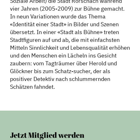
Soziale Arbeit) die Stadt Rorschach während
Kooperationen
vier Jahren (2005-2009) zur Bühne gemacht.
In neun Variationen wurde das Thema
Service
«Identität einer Stadt» in Bilder und Szenen
Blog
übersetzt. In einer «Stadt als Bühne» treten
Stadtfiguren auf und ab, die mit einfachsten
Podcast
Mitteln Sinnlichkeit und Lebensqualität erhöhen
News
und den Menschen ein Lächeln ins Gesicht
Informiert bleiben
zaubern: vom Tagträumer über Herold und
Presse
Glöckner bis zum Schatz-sucher, der als
positiver Detektiv nach schlummernden
Mosaik
Schätzen fahndet.
Expertenwissen
Jetzt Mitglied werden