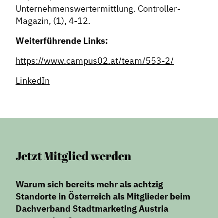
Service
Unternehmenswertermittlung. Controller-
Magazin, (1), 4-12.
Blog
Podcast
Weiterführende Links:
News
https://www.campus02.at/team/553-2/
Informiert bleiben
LinkedIn
Presse
Mosaik
Expertenwissen
Jetzt Mitglied werden
Warum sich bereits mehr als achtzig
Standorte in Österreich als Mitglieder beim
Dachverband Stadtmarketing Austria