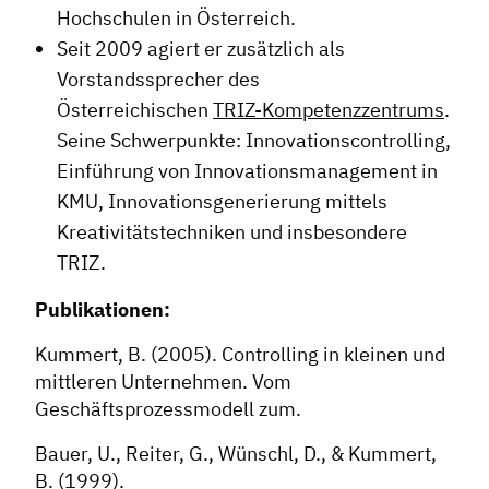
Hochschulen in Österreich.
Vorteile für Mitglieder
Seit 2009 agiert er zusätzlich als
Veranstaltungen
Vorstandssprecher des
Formate
Österreichischen
TRIZ-Kompetenzzentrums
.
Seine Schwerpunkte: Innovationscontrolling,
Stadtmarketing
Einführung von Innovationsmanagement in
Handlungsräume
KMU, Innovationsgenerierung mittels
Netzwerkmanagement
Kreativitätstechniken und insbesondere
TRIZ.
Stadtraumgestaltung
Projektmanagement
Publikationen:
Contentmanagement
Kummert, B. (2005). Controlling in kleinen und
Datenmanagement
mittleren Unternehmen. Vom
Serviceleistungen
Geschäftsprozessmodell zum.
Kooperationen
Bauer, U., Reiter, G., Wünschl, D., & Kummert,
B. (1999).