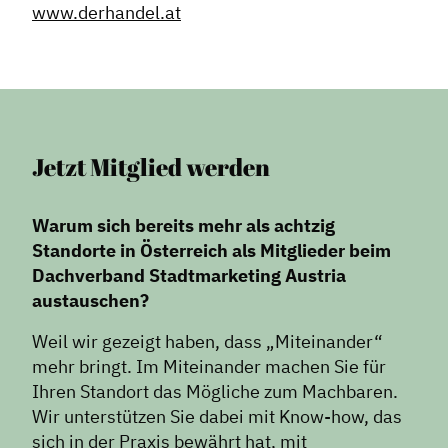
www.derhandel.at
Formate
Stadtmarketing
Handlungsräume
Netzwerkmanagement
Jetzt Mitglied werden
Stadtraumgestaltung
Projektmanagement
Warum sich bereits mehr als achtzig
Contentmanagement
Standorte in Österreich als Mitglieder beim
Datenmanagement
Dachverband Stadtmarketing Austria
Serviceleistungen
austauschen?
Kooperationen
Weil wir gezeigt haben, dass „Miteinander“
mehr bringt. Im Miteinander machen Sie für
Service
Ihren Standort das Mögliche zum Machbaren.
Blog
Wir unterstützen Sie dabei mit Know-how, das
sich in der Praxis bewährt hat, mit