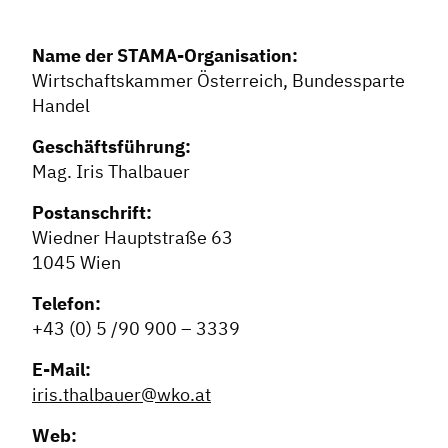
Name der STAMA-Organisation:
Wirtschaftskammer Österreich, Bundessparte
Handel
Geschäftsführung:
Mag. Iris Thalbauer
Postanschrift:
Wiedner Hauptstraße 63
Dachverband
1045 Wien
Geschichte des Dachverbandes
Telefon:
+43 (0) 5 /90 900 – 3339
Vorstand
Mitglieder
E-Mail:
iris.thalbauer@wko.at
Vorteile für Mitglieder
Veranstaltungen
Web: