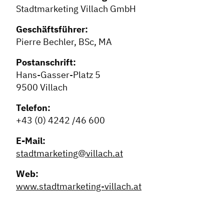
Stadtmarketing Villach GmbH
Geschäftsführer:
Pierre Bechler, BSc, MA
Postanschrift:
Hans-Gasser-Platz 5
9500 Villach
Telefon:
+43 (0) 4242 /46 600
Dachverband
E-Mail:
Geschichte des Dachverbandes
stadtmarketing@villach.at
Vorstand
Web:
Mitglieder
www.stadtmarketing-villach.at
Vorteile für Mitglieder
Veranstaltungen