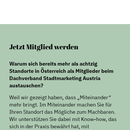
Formate
Stadtmarketing
Handlungsräume
Netzwerkmanagement
Jetzt Mitglied werden
Stadtraumgestaltung
Projektmanagement
Warum sich bereits mehr als achtzig
Contentmanagement
Standorte in Österreich als Mitglieder beim
Datenmanagement
Dachverband Stadtmarketing Austria
Serviceleistungen
austauschen?
Kooperationen
Weil wir gezeigt haben, dass „Miteinander“
mehr bringt. Im Miteinander machen Sie für
Service
Ihren Standort das Mögliche zum Machbaren.
Wir unterstützen Sie dabei mit Know-how, das
Blog
sich in der Praxis bewährt hat, mit
Podcast