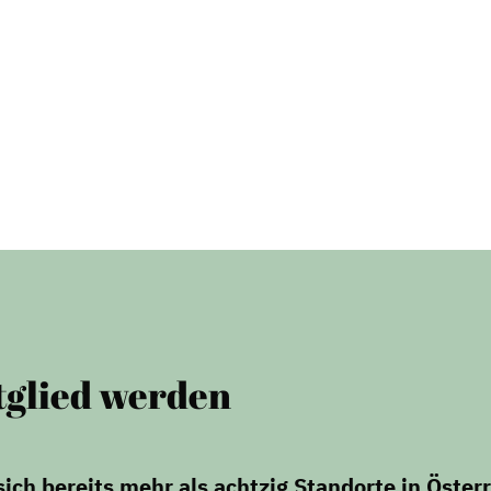
s
Handlungsräume
Netzwerkmanagement
Stadtraumgestaltung
Projektmanagement
Contentmanagement
Datenmanagement
Serviceleistungen
Kooperationen
tglied werden
ch bereits mehr als achtzig Standorte in Österr