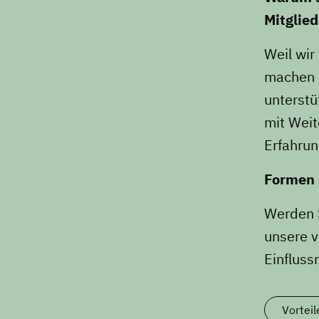
Mitglie
Weil wir
machen S
unterstü
mit Weit
Erfahrun
Formen 
Werden S
unsere v
Einflus
Vorteil