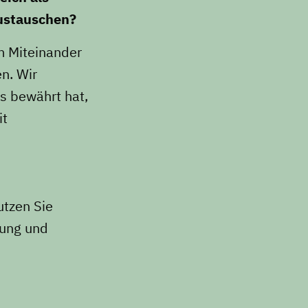
ustauschen?
m Miteinander
n. Wir
is bewährt hat,
it
utzen Sie
lung und