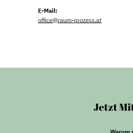
Geschichte des Dachverbande
Vorstand
E-Mail:
Mitglieder
office@raum-prozess.at
Vorteile für Mitglieder
Veranstaltungen
Formate
Jetzt Mi
Warum si