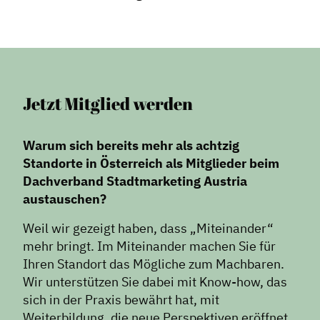
Formate
Stadtmarketing
Handlungsräume
Netzwerkmanagement
Jetzt Mitglied werden
Stadtraumgestaltung
Projektmanagement
Warum sich bereits mehr als achtzig
Contentmanagement
Standorte in Österreich als Mitglieder beim
Datenmanagement
Dachverband Stadtmarketing Austria
austauschen?
Serviceleistungen
Kooperationen
Weil wir gezeigt haben, dass „Miteinander“
mehr bringt. Im Miteinander machen Sie für
Service
Ihren Standort das Mögliche zum Machbaren.
Wir unterstützen Sie dabei mit Know-how, das
Blog
sich in der Praxis bewährt hat, mit
Podcast
Weiterbildung, die neue Perspektiven eröffnet