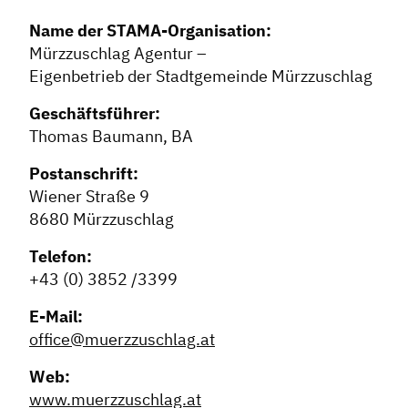
Name der STAMA-Organisation:
Mürzzuschlag Agentur –
Eigenbetrieb der Stadtgemeinde Mürzzuschlag
Geschäftsführer:
Thomas Baumann, BA
Postanschrift:
Wiener Straße 9
8680 Mürzzuschlag
Dachverband
Telefon:
Geschichte des Dachverbandes
+43 (0) 3852 /3399
Vorstand
E-Mail:
Mitglieder
office@muerzzuschlag.at
Vorteile für Mitglieder
Web:
Veranstaltungen
www.muerzzuschlag.at