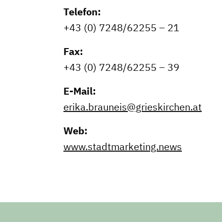
Telefon:
+43 (0) 7248/62255 – 21
Fax:
+43 (0) 7248/62255 – 39
E-Mail:
erika.brauneis@grieskirchen.at
Web:
Dachverband
www.stadtmarketing.news
Geschichte des Dachverbande
Vorstand
Mitglieder
Vorteile für Mitglieder
Veranstaltungen