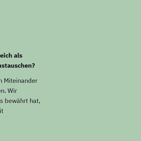
Mosaik
Expertenwissen
eich als
ustauschen?
m Miteinander
n. Wir
is bewährt hat,
it