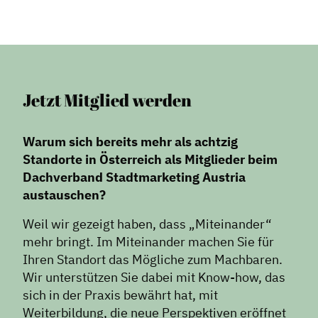
Formate
Stadtmarketing
Handlungsräume
Netzwerkmanagement
Jetzt Mitglied werden
Stadtraumgestaltung
Projektmanagement
Warum sich bereits mehr als achtzig
Contentmanagement
Standorte in Österreich als Mitglieder beim
Datenmanagement
Dachverband Stadtmarketing Austria
austauschen?
Serviceleistungen
Kooperationen
Weil wir gezeigt haben, dass „Miteinander“
mehr bringt. Im Miteinander machen Sie für
Service
Ihren Standort das Mögliche zum Machbaren.
Wir unterstützen Sie dabei mit Know-how, das
Blog
sich in der Praxis bewährt hat, mit
Podcast
Weiterbildung, die neue Perspektiven eröffnet