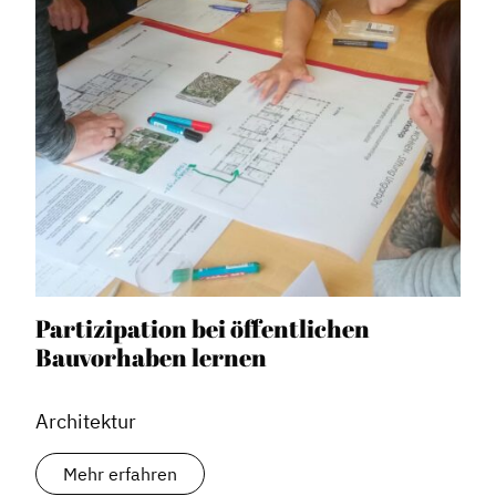
Dachverband
Geschichte des Dachverbandes
Partizipation bei öffentlichen
Bauvorhaben lernen
Vorstand
Mitglieder
Architektur
Vorteile für Mitglieder
Veranstaltungen
Mehr erfahren